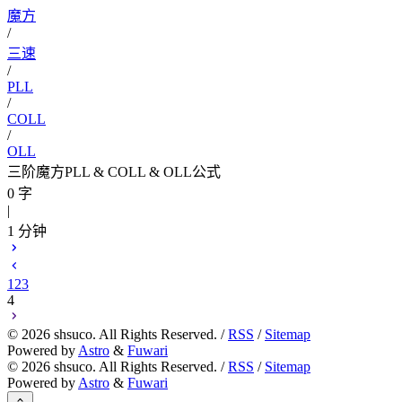
魔方
/
三速
/
PLL
/
COLL
/
OLL
三阶魔方PLL & COLL & OLL公式
0 字
|
1 分钟
1
2
3
4
©
2026
shsuco. All Rights Reserved. /
RSS
/
Sitemap
Powered by
Astro
&
Fuwari
©
2026
shsuco. All Rights Reserved. /
RSS
/
Sitemap
Powered by
Astro
&
Fuwari