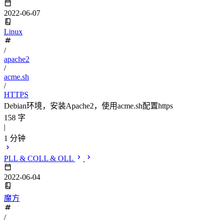
2022-06-07
Linux
/
apache2
/
acme.sh
/
HTTPS
Debian环境，安装Apache2，使用acme.sh配置https
158 字
|
1 分钟
PLL & COLL & OLL
2022-06-04
魔方
/