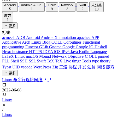
Android
Android & iOS
Linux
Network
Swift
未分类
5
1
9
3
2
10
魔方
1
更多
标签
acme.sh
ADB
Android
AndroidX
annotation
apache2
APP
Applicative
Arch Linux
Blog
COLL
Coroutines
Functional
programming
Functor
GLib
Gnome
Google
Google IO
Haskell
Hexo
hostname
HTTPS
IDEA
iOS
IPv6
Java
Kotlin
Language
LaTeX
Linux
macOS
Monad
Network
Objective-C
OLL
pinned
PLL
Shell
SSH
SSL
Swift
TeX
TeX Live
tlmgr
Tools
type theory
Typst
UID
vscode
WordPress
Zig
三速
协程
并发
注解
网络
魔方
更多
Linux 命令行连接网络
2022-06-08
Linux
/
Linux