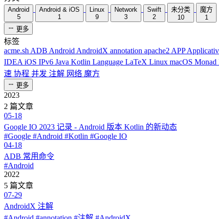
Android
Android & iOS
Linux
Network
Swift
未分类
魔方
5
1
9
3
2
10
1
更多
标签
acme.sh
ADB
Android
AndroidX
annotation
apache2
APP
Applicati
IDEA
iOS
IPv6
Java
Kotlin
Language
LaTeX
Linux
macOS
Monad
速
协程
并发
注解
网络
魔方
更多
2023
2 篇文章
05-18
Google IO 2023 记录 - Android 版本 Kotlin 的新动态
#Google #Android #Kotlin #Google IO
04-18
ADB 常用命令
#Android
2022
5 篇文章
07-29
AndroidX 注解
#Android #annotation #注解 #AndroidX