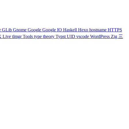
r
GLib
Gnome
Google
Google IO
Haskell
Hexo
hostname
HTTPS
X Live
tlmgr
Tools
type theory
Typst
UID
vscode
WordPress
Zig
三