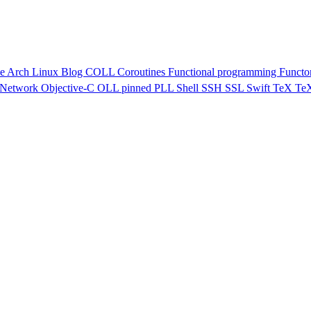
ve
Arch Linux
Blog
COLL
Coroutines
Functional programming
Functo
Network
Objective-C
OLL
pinned
PLL
Shell
SSH
SSL
Swift
TeX
Te