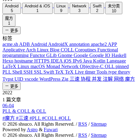
Android
Android & iOS
Linux
Network
Swift
未分类
5
1
9
3
2
10
魔方
1
更多
标签
acme.sh
ADB
Android
AndroidX
annotation
apache2
APP
Applicative
Arch Linux
Blog
COLL
Coroutines
Functional
programming
Functor
GLib
Gnome
Google
Google IO
Haskell
Hexo
hostname
HTTPS
IDEA
iOS
IPv6
Java
Kotlin
Language
LaTeX
Linux
macOS
Monad
Network
Objective-C
OLL
pinned
PLL
Shell
SSH
SSL
Swift
TeX
TeX Live
tlmgr
Tools
type theory
Typst
UID
vscode
WordPress
Zig
三速
协程
并发
注解
网络
魔方
更多
2022
1 篇文章
06-04
PLL & COLL & OLL
#魔方 #三速 #PLL #COLL #OLL
©
2026
shsuco. All Rights Reserved. /
RSS
/
Sitemap
Powered by
Astro
&
Fuwari
©
2026
shsuco. All Rights Reserved. /
RSS
/
Sitemap