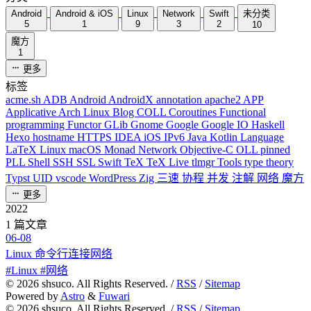
Android
Android & iOS
Linux
Network
Swift
未分类
5
1
9
3
2
10
魔方
1
更多
标签
acme.sh
ADB
Android
AndroidX
annotation
apache2
APP
Applicative
Arch Linux
Blog
COLL
Coroutines
Functional
programming
Functor
GLib
Gnome
Google
Google IO
Haskell
Hexo
hostname
HTTPS
IDEA
iOS
IPv6
Java
Kotlin
Language
LaTeX
Linux
macOS
Monad
Network
Objective-C
OLL
pinned
PLL
Shell
SSH
SSL
Swift
TeX
TeX Live
tlmgr
Tools
type theory
Typst
UID
vscode
WordPress
Zig
三速
协程
并发
注解
网络
魔方
更多
2022
1 篇文章
06-08
Linux 命令行连接网络
#Linux #网络
©
2026
shsuco. All Rights Reserved. /
RSS
/
Sitemap
Powered by
Astro
&
Fuwari
©
2026
shsuco. All Rights Reserved. /
RSS
/
Sitemap