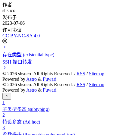
作者
shsuco
发布于
2023-07-06
许可协议
CC BY-NC-SA 4.0
存在类型 (existential type)
SSH 端口转发
©
2026
shsuco. All Rights Reserved. /
RSS
/
Sitemap
Powered by
Astro
&
Fuwari
©
2026
shsuco. All Rights Reserved. /
RSS
/
Sitemap
Powered by
Astro
&
Fuwari
1
子类型多态 (subtyping)
2
特设多态 (Ad hoc)
3
参数多态 (Parametric polymorphism)