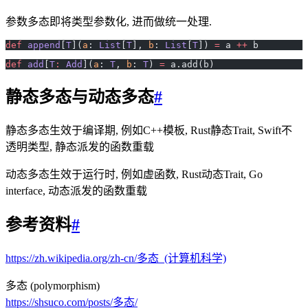
参数多态即将类型参数化, 进而做统一处理.
def
 append
[
T
](
a
: 
List
[
T
], 
b
: 
List
[
T
]) 
=
 a 
++
 b
def
 add
[
T
:
 Add
](
a
: 
T
, 
b
: 
T
) 
=
 a.add(b)
静态多态与动态多态
#
静态多态生效于编译期, 例如C++模板, Rust静态Trait, Swift不
透明类型, 静态派发的函数重载
动态多态生效于运行时, 例如虚函数, Rust动态Trait, Go
interface, 动态派发的函数重载
参考资料
#
https://zh.wikipedia.org/zh-cn/多态_(计算机科学)
多态 (polymorphism)
https://shsuco.com/posts/多态/