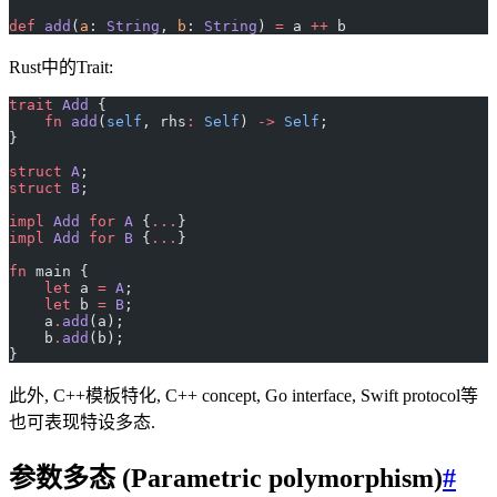
def
 add
(
a
: 
String
, 
b
: 
String
) 
=
 a 
++
 b
Rust中的Trait:
trait
 Add
 {
    fn
 add
(
self
, rhs
:
 Self
) 
->
 Self
;
}
struct
 A
;
struct
 B
;
impl
 Add
 for
 A
 {
...
}
impl
 Add
 for
 B
 {
...
}
fn
 main {
    let
 a 
=
 A
;
    let
 b 
=
 B
;
    a
.
add
(a);
    b
.
add
(b);
}
此外, C++模板特化, C++ concept, Go interface, Swift protocol等
也可表现特设多态.
参数多态 (Parametric polymorphism)
#