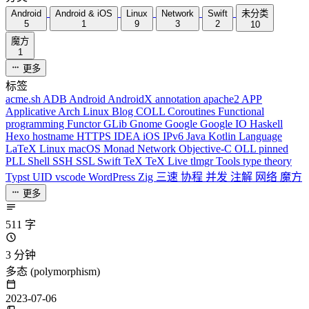
Android
Android & iOS
Linux
Network
Swift
未分类
5
1
9
3
2
10
魔方
1
更多
标签
acme.sh
ADB
Android
AndroidX
annotation
apache2
APP
Applicative
Arch Linux
Blog
COLL
Coroutines
Functional
programming
Functor
GLib
Gnome
Google
Google IO
Haskell
Hexo
hostname
HTTPS
IDEA
iOS
IPv6
Java
Kotlin
Language
LaTeX
Linux
macOS
Monad
Network
Objective-C
OLL
pinned
PLL
Shell
SSH
SSL
Swift
TeX
TeX Live
tlmgr
Tools
type theory
Typst
UID
vscode
WordPress
Zig
三速
协程
并发
注解
网络
魔方
更多
511 字
3 分钟
多态 (polymorphism)
2023-07-06