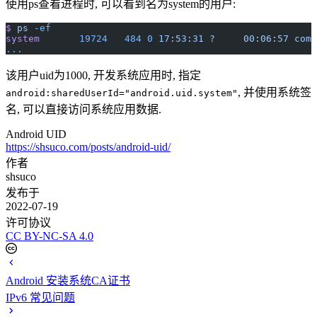
使用ps查看进程时, 可以看到名为system的用户:
$
 ps
 -ef
system
       19724
   484
 0
 17:53:31
 ?
     00:06:57
 com.
...
该用户uid为1000, 开发系统应用时, 指定
, 并使用系统签
android:sharedUserId="android.uid.system"
名, 可以直接访问系统应用数据.
Android UID
https://shsuco.com/posts/android-uid/
作者
shsuco
发布于
2022-07-19
许可协议
CC BY-NC-SA 4.0
Android 安装系统CA证书
IPv6 常见问题