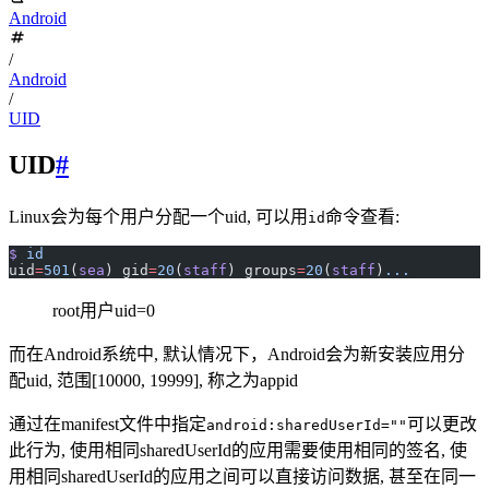
Android
/
Android
/
UID
UID
#
Linux会为每个用户分配一个uid, 可以用
命令查看:
id
$
 id
uid
=
501
(
sea
) gid
=
20
(
staff
) groups
=
20
(
staff
)
...
root用户uid=0
而在Android系统中, 默认情况下，Android会为新安装应用分
配uid, 范围[10000, 19999], 称之为appid
通过在manifest文件中指定
可以更改
android:sharedUserId=""
此行为, 使用相同sharedUserId的应用需要使用相同的签名, 使
用相同sharedUserId的应用之间可以直接访问数据, 甚至在同一