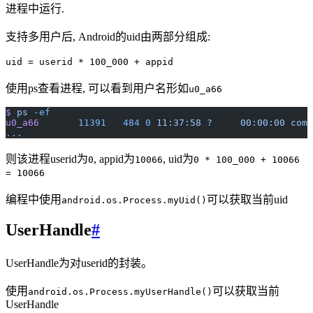
进程中运行.
支持多用户后, Android的uid由两部分组成:
uid = userid * 100_000 + appid
使用ps查看进程, 可以看到用户名形如
u0_a66
$
 ps
 -ef
u0_a66
       11391
   484
 0
 11:37:58
 ?
     00:00:00
 com.
...
则该进程userid为
, appid为
, uid为
0
10066
0 * 100_000 + 10066
= 10066
编程中使用
可以获取当前uid
android.os.Process.myUid()
UserHandle
#
UserHandle为对userid的封装。
使用
可以获取当前
android.os.Process.myUserHandle()
UserHandle