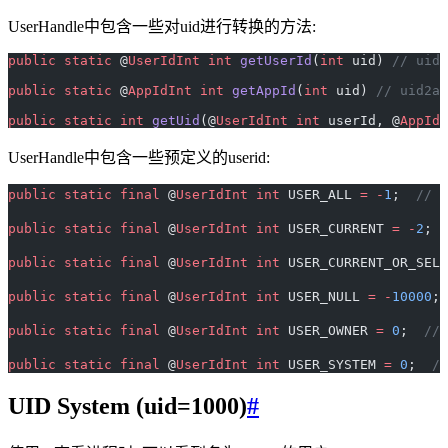
UserHandle中包含一些对uid进行转换的方法:
public
 static
 @
UserIdInt
 int
 getUserId
(
int
 uid) 
// uid2
public
 static
 @
AppIdInt
 int
 getAppId
(
int
 uid) 
// uid2ap
public
 static
 int
 getUid
(@
UserIdInt
 int
 userId, @
AppIdI
UserHandle中包含一些预定义的userid:
public
 static
 final
 @
UserIdInt
 int
 USER_ALL 
=
 -
1
;  
//
public
 static
 final
 @
UserIdInt
 int
 USER_CURRENT 
=
 -
2
;  
public
 static
 final
 @
UserIdInt
 int
 USER_CURRENT_OR_SELF
public
 static
 final
 @
UserIdInt
 int
 USER_NULL 
=
 -
10000
; 
public
 static
 final
 @
UserIdInt
 int
 USER_OWNER 
=
 0
;  
//
public
 static
 final
 @
UserIdInt
 int
 USER_SYSTEM 
=
 0
;  
/
UID System (uid=1000)
#