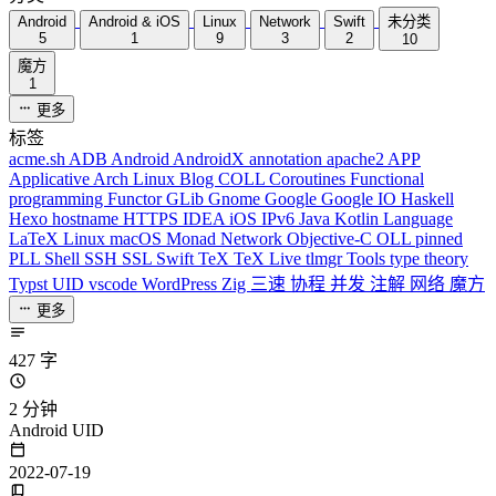
Android
Android & iOS
Linux
Network
Swift
未分类
5
1
9
3
2
10
魔方
1
更多
标签
acme.sh
ADB
Android
AndroidX
annotation
apache2
APP
Applicative
Arch Linux
Blog
COLL
Coroutines
Functional
programming
Functor
GLib
Gnome
Google
Google IO
Haskell
Hexo
hostname
HTTPS
IDEA
iOS
IPv6
Java
Kotlin
Language
LaTeX
Linux
macOS
Monad
Network
Objective-C
OLL
pinned
PLL
Shell
SSH
SSL
Swift
TeX
TeX Live
tlmgr
Tools
type theory
Typst
UID
vscode
WordPress
Zig
三速
协程
并发
注解
网络
魔方
更多
427 字
2 分钟
Android UID
2022-07-19