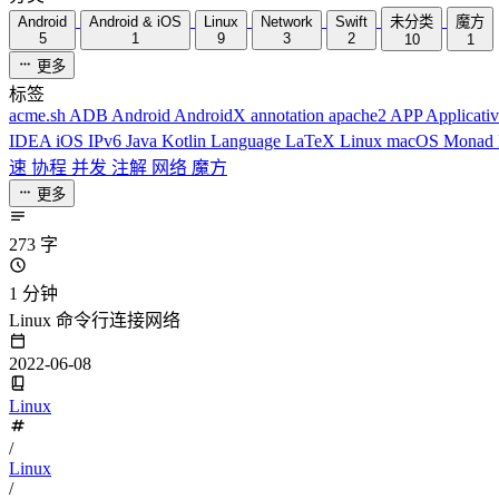
Android
Android & iOS
Linux
Network
Swift
未分类
魔方
5
1
9
3
2
10
1
更多
标签
acme.sh
ADB
Android
AndroidX
annotation
apache2
APP
Applicati
IDEA
iOS
IPv6
Java
Kotlin
Language
LaTeX
Linux
macOS
Monad
速
协程
并发
注解
网络
魔方
更多
273 字
1 分钟
Linux 命令行连接网络
2022-06-08
Linux
/
Linux
/