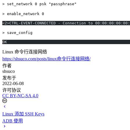
> set_network 0 psk "passphrase"
> enable_network 0
<2>CTRL-EVENT-CONNECTED - Connection to 00:00:00:00:00:
> save_config
OK
Linux 命令行连接网络
https://shsuco.com/posts/linux命令行连接网络/
作者
shsuco
发布于
2022-06-08
许可协议
CC BY-NC-SA 4.0
Linux 添加 SSH Keys
ADB 使用