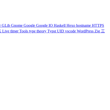
r
GLib
Gnome
Google
Google IO
Haskell
Hexo
hostname
HTTPS
X Live
tlmgr
Tools
type theory
Typst
UID
vscode
WordPress
Zig
三