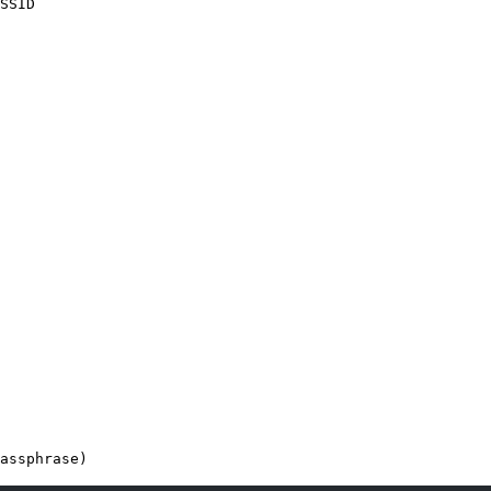
SSID
assphrase)