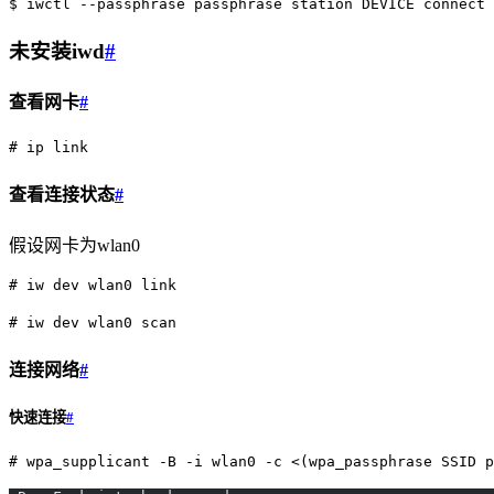
$ iwctl --passphrase passphrase station DEVICE connect 
未安装iwd
#
查看网卡
#
# ip link
查看连接状态
#
假设网卡为wlan0
# iw dev wlan0 link
# iw dev wlan0 scan
连接网络
#
快速连接
#
# wpa_supplicant -B -i wlan0 -c <(wpa_passphrase SSID p