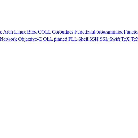
ve
Arch Linux
Blog
COLL
Coroutines
Functional programming
Functo
Network
Objective-C
OLL
pinned
PLL
Shell
SSH
SSL
Swift
TeX
Te