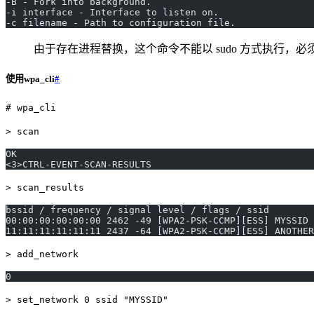
-B - Fork into background.
-i interface - Interface to listen on.
-c filename - Path to configuration file.
由于存在进程替换，这个命令不能以 sudo 方式执行，必须切
使用wpa_cli
#
# wpa_cli
> scan
OK
<3>CTRL-EVENT-SCAN-RESULTS
> scan_results
bssid / frequency / signal level / flags / ssid
00:00:00:00:00:00 2462 -49 [WPA2-PSK-CCMP][ESS] MYSSID
11:11:11:11:11:11 2437 -64 [WPA2-PSK-CCMP][ESS] ANOTHER
> add_network
0
> set_network 0 ssid "MYSSID"